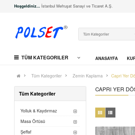
Hoşgeldiniz...
İstanbul Mefruşat Sanayi ve Ticaret A.Ş.
TÜM KATEGORILER
ANASAYFA
KU
Tüm Kategoriler
Zemin Kaplama
Capri Yer D
CAPRI YER DÖ
Tüm Kategoriler
Yolluk & Kaydırmaz
Masa Örtüsü
Şeffaf