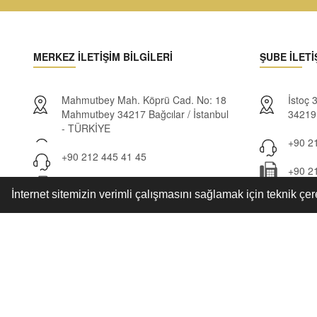
MERKEZ İLETİŞİM BİLGİLERİ
ŞUBE İLETİ
Mahmutbey Mah. Köprü Cad. No: 18
İstoç
Mahmutbey 34217 Bağcılar / İstanbul
34219 
- TÜRKİYE
+90 21
+90 212 445 41 45
+90 2
+90 212 445 09 50 Fax
İnternet sitemizin verimli çalışmasını sağlamak için teknik çer
info@istanbulmefrusat.com
Haberdar Ol...
Ürünler hakkında haberdar ol...