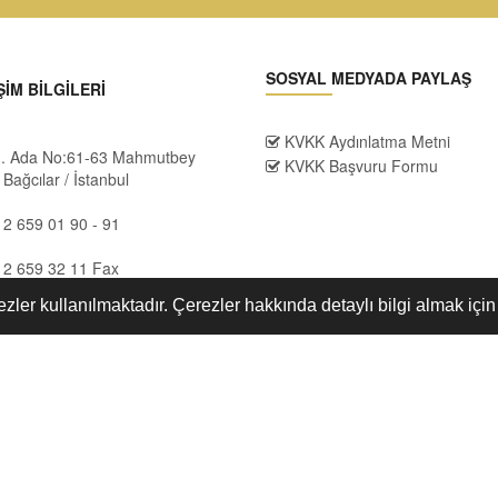
SOSYAL MEDYADA PAYLAŞ
ŞİM BİLGİLERİ
KVKK Aydınlatma Metni
 3. Ada No:61-63 Mahmutbey
KVKK Başvuru Formu
Bağcılar / İstanbul
2 659 01 90 - 91
12 659 32 11 Fax
ezler kullanılmaktadır. Çerezler hakkında detaylı bilgi almak içi