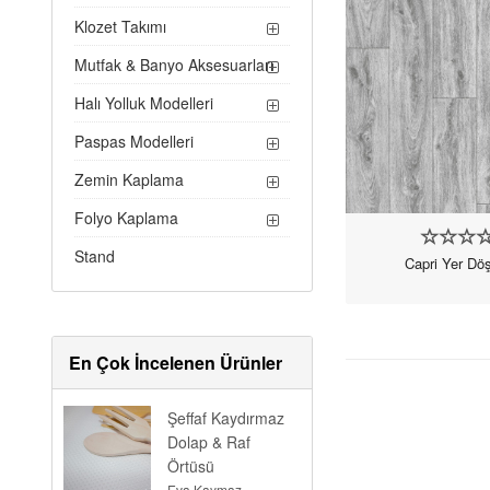
Klozet Takımı
Mutfak & Banyo Aksesuarları
Halı Yolluk Modelleri
Paspas Modelleri
Zemin Kaplama
Folyo Kaplama
Stand
Capri Yer Dö
En Çok İncelenen Ürünler
Şeffaf Kaydırmaz
Dolap & Raf
Örtüsü
Eva Kaymaz