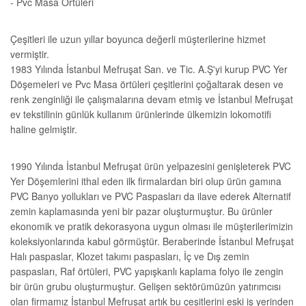
- Pvc Masa Örtüleri
Çeşitleri ile uzun yıllar boyunca değerli müşterilerine hizmet
vermiştir.
1983 Yılında İstanbul Mefruşat San. ve Tic. A.Ş'yi kurup PVC Yer
Döşemeleri ve Pvc Masa örtüleri çeşitlerini çoğaltarak desen ve
renk zenginliği ile çalışmalarına devam etmiş ve İstanbul Mefruşat
ev tekstilinin günlük kullanım ürünlerinde ülkemizin lokomotifi
haline gelmiştir.
1990 Yılında İstanbul Mefruşat ürün yelpazesini genişleterek PVC
Yer Döşemlerini ithal eden ilk firmalardan biri olup ürün gamına
PVC Banyo yollukları ve PVC Paspasları da ilave ederek Alternatif
zemin kaplamasında yeni bir pazar oluşturmuştur. Bu ürünler
ekonomik ve pratik dekorasyona uygun olması ile müşterilerimizin
koleksiyonlarında kabul görmüştür. Beraberinde İstanbul Mefruşat
Halı paspaslar, Klozet takımı paspasları, İç ve Dış zemin
paspasları, Raf örtüleri, PVC yapışkanlı kaplama folyo ile zengin
bir ürün grubu oluşturmuştur. Gelişen sektörümüzün yatırımcısı
olan firmamız İstanbul Mefruşat artık bu çeşitlerini eski iş yerinden