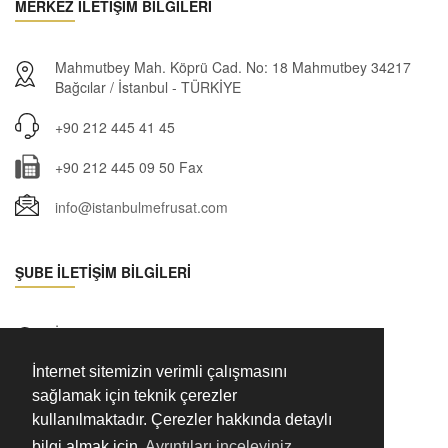
MERKEZ İLETİŞİM BİLGİLERİ
Mahmutbey Mah. Köprü Cad. No: 18 Mahmutbey 34217
Bağcılar / İstanbul - TÜRKİYE
+90 212 445 41 45
+90 212 445 09 50 Fax
info@istanbulmefrusat.com
ŞUBE İLETİŞİM BİLGİLERİ
İstoç 3. Ada No:61-63 Mahmutbey 34219 Bağcılar /
İstanbul
İnternet sitemizin verimli çalışmasını
+90 212 659 01 90 - 91
sağlamak için teknik çerezler
kullanılmaktadır. Çerezler hakkında detaylı
+90 212 659 32 11 Fax
bilgi almak için
Ayrıntıları inceleyiniz