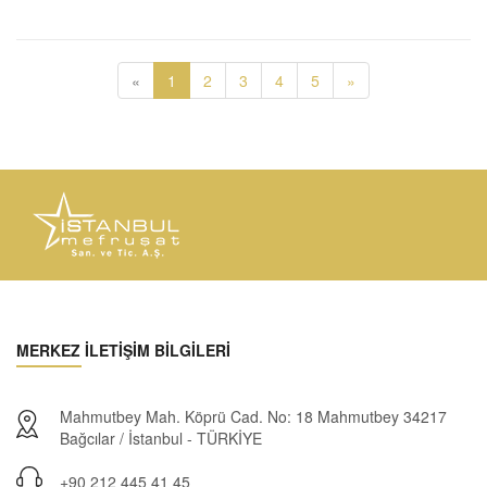
«
1
2
3
4
5
»
MERKEZ İLETİŞİM BİLGİLERİ
Mahmutbey Mah. Köprü Cad. No: 18 Mahmutbey 34217
Bağcılar / İstanbul - TÜRKİYE
+90 212 445 41 45