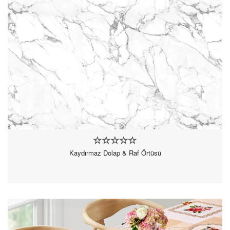
Kaydırmaz Dolap & Raf Örtüsü