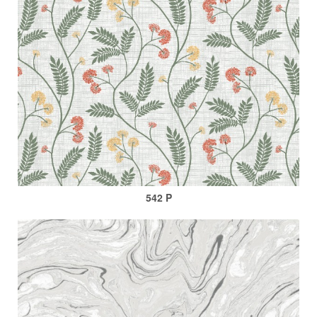
542 P