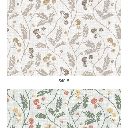
542 B